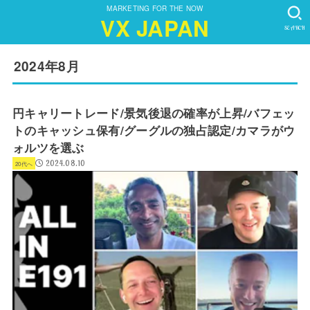
MARKETING FOR THE NOW
VX JAPAN
SEARCH
2024年8月
円キャリートレード/景気後退の確率が上昇/バフェッ
トのキャッシュ保有/グーグルの独占認定/カマラがウ
ォルツを選ぶ
2024.08.10
20代へ